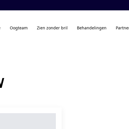
e
Oogteam
Zien zonder bril
Behandelingen
Partne
W